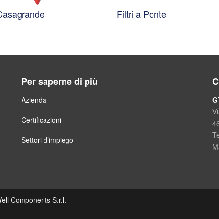
 Casagrande
Filtri a Ponte
Per saperne di più
C
Azienda
G
Vi
Certificazioni
4
Te
Settori d’impiego
Ma
ll Components S.r.l.