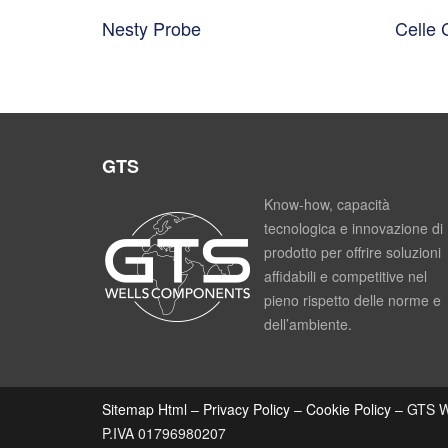
Nesty Probe
Celle
GTS
Know-how, capacità
tecnologica e innovazione di
prodotto per offrire soluzioni
affidabili e competitive nel
pieno rispetto delle norme e
dell’ambiente.
Sitemap Html
–
Privacy Policy
–
Cookie Policy
– GTS We
P.IVA 01796980207