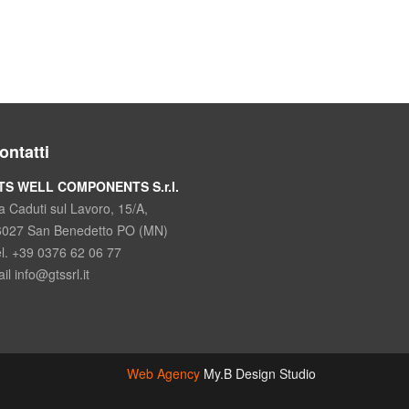
ontatti
TS WELL COMPONENTS S.r.l.
a Caduti sul Lavoro, 15/A,
6027 San Benedetto PO (MN)
l. +39 0376 62 06 77
il info@gtssrl.it
Web Agency
My.B Design Studio