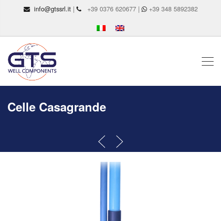
info@gtssrl.it
|
+39 0376 620677 |
+39 348 5892382
Celle Casagrande