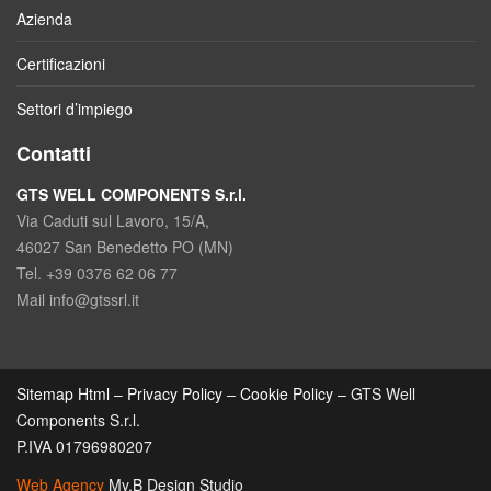
Azienda
Certificazioni
Settori d’impiego
Contatti
GTS WELL COMPONENTS S.r.l.
Via Caduti sul Lavoro, 15/A,
46027 San Benedetto PO (MN)
Tel. +39 0376 62 06 77
Mail info@gtssrl.it
Sitemap Html
–
Privacy Policy
–
Cookie Policy
– GTS Well
Components S.r.l.
P.IVA 01796980207
Web Agency
My.B Design Studio