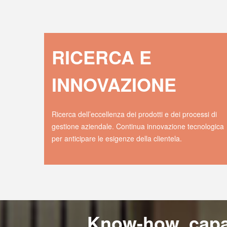
RICERCA E
INNOVAZIONE
Ricerca dell’eccellenza dei prodotti e dei processi di
gestione aziendale. Continua innovazione tecnologica
per anticipare le esigenze della clientela.
Know-how, capac