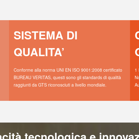
SISTEMA DI
QUALITA’
Conforme alla norma UNI EN ISO 9001:2008 certificato
1 
BUREAU VERITAS, questi sono gli standards di qualità
No
raggiunti da GTS riconosciuti a livello mondiale.
Au
ità tecnologica e innovaz