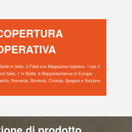
COPERTURA
OPERATIVA
Sede in Italia. 2 Filiali con Magazzino logistico: 1 per il
rd Italia, 1 in Sicilia. 6 Rappresentanze in Europa :
stria, Romania, Slovenia, Croazia, Spagna e Svizzera
ione di prodotto