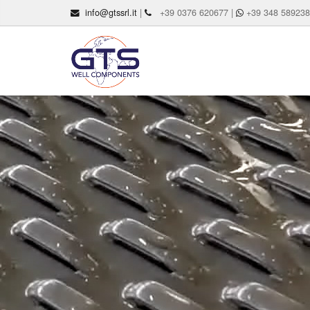
info@gtssrl.it
|
+39 0376 620677 |
+39 348 58923