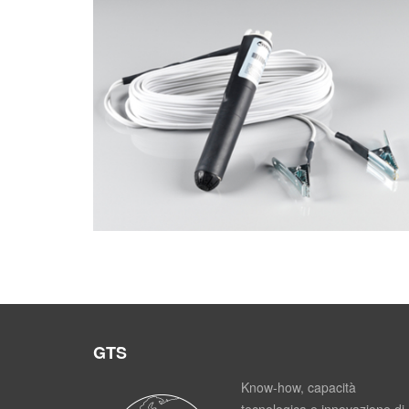
Pompe per campionamenti acqua
GTS
Know-how, capacità
tecnologica e innovazione di