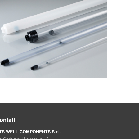
Campionatori monouso Bailer
ontatti
TS WELL COMPONENTS S.r.l.
a Caduti sul Lavoro, 15/A,