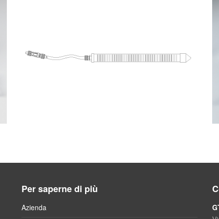
Nesty Probe
Per saperne di più
C
Azienda
G
Vi