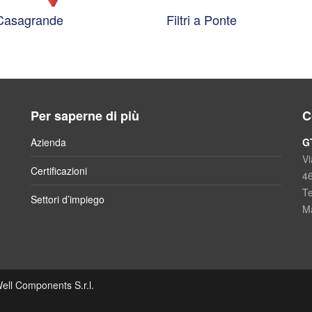
 Casagrande
Filtri a Ponte
Per saperne di più
C
Azienda
G
Vi
Certificazioni
4
Te
Settori d’impiego
Ma
ll Components S.r.l.