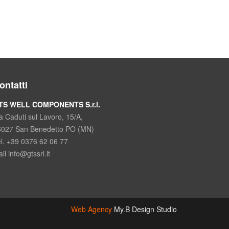
ontatti
TS WELL COMPONENTS S.r.l.
a Caduti sul Lavoro, 15/A,
6027 San Benedetto PO (MN)
l. +39 0376 62 06 77
il info@gtssrl.it
Web Agency
My.B Design Studio